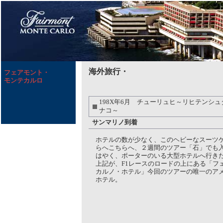
海外旅行・
フェアモント・
モンテカルロ
198X年6月 チューリュヒ～リヒテンシ
ナコ～
サンマリノ到着
ホテルの数が少なく、このヘビーなスーツ
らへこちらへ、２週間のツアー「石」でも
はやく、ポーターのいる大型ホテルへ行き
上記が、F1レースのロードの上にある「フ
カルノ・ホテル」今回のツアーの唯一のア
ホテル。