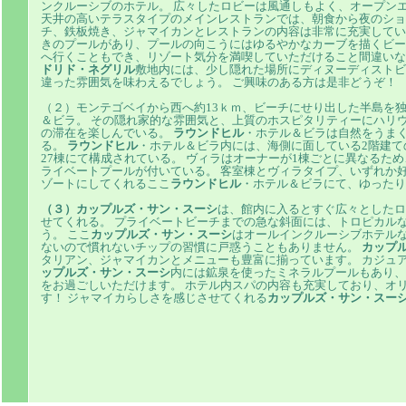
ンクルーシブのホテル。 広々したロビーは風通しもよく、オープン
天井の高いテラスタイプのメインレストランでは、朝食から夜のショ
チ、鉄板焼き、ジャマイカンとレストランの内容は非常に充実して
きのプールがあり、プールの向こうにはゆるやかなカーブを描くビー
へ行くこともでき、リゾート気分を満喫していただけること間違いな
ドリド・ネグリル
敷地内には、少し隠れた場所にディヌーディストビ
違った雰囲気を味わえるでしょう。 ご興味のある方は是非どうぞ！
（２）モンテゴベイから西へ約13ｋｍ、ビーチにせり出した半島を
＆ビラ。 その隠れ家的な雰囲気と、上質のホスピタリティーにハリ
の滞在を楽しんでいる。
ラウンドヒル
・ホテル＆ビラは自然をうま
る。
ラウンドヒル
・ホテル＆ビラ内には、海側に面している2階建て
27棟にて構成されている。 ヴィラはオーナーが1棟ごとに異なるた
ライベートプールが付いている。 客室棟とヴィラタイプ、いずれか
ゾートにしてくれるここ
ラウンドヒル
・ホテル＆ビラにて、ゆったり
（３）カップルズ・サン・スーシ
は、館内に入るとすぐ広々としたロ
せてくれる。 プライベートビーチまでの急な斜面には、トロピカル
う。 ここ
カップルズ・サン・スーシ
はオールインクルーシブホテル
ないので慣れないチップの習慣に戸惑うこともありません。
カップ
タリアン、ジャマイカンとメニューも豊富に揃っています。 カジュ
ップルズ・サン・スーシ
内には鉱泉を使ったミネラルプールもあり、
をお過ごしいただけます。 ホテル内スパの内容も充実しており、オ
す！ ジャマイカらしさを感じさせてくれる
カップルズ・サン・スー