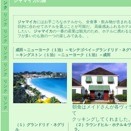
ジャマイカの旅
ン
ク
リ
ン
ジャマイカ
にはお手ごろなホテルから、全食事・飲み物が含まれ
ク
目的に合わせてホテルを選ぶことが可能だ。 高級感あふれるホテ
したい。
ジャマイカ
の一番の産業は観光のため、ホテルに携わる
リ
フが多いのも旅の一つの楽しみである。
。
ン
ク
リ
成田～ニューヨーク（１泊）～モンテゴベイ～グランドリド・ネグ
ン
～キングストン（１泊）～ニューヨーク（１泊）～成田
ク
リ
ン
ク
リ
ン
ク
リ
ン
朝食はメイドさんが各ヴィ
ク
て
クッキングしてくれました
（１）グランドリド・ネグリ
（２）ラウンドヒル・ホテル＆ヴ
ル
ラ。