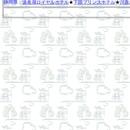
静岡県
：
浜名湖ロイヤルホテル
★
下田プリンスホテル
★
川奈