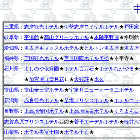
三重県
：
志摩観光ホテル
★
伊勢志摩ロイヤルホテル
★
戸田家
岐阜県
：
平湯館
★
高山グリーンホテル
★
本陣平野屋
★水明館
愛知県
：
名古屋キャッスルホテル
★
ヒルトン名古屋
★
名古屋
福井県
：
三国観光ホテル
★
芦原国際ホテル美松
★永平寺★
石川県
：
よしのや依緑園
★
ホテル百万石
★
ホテルながやま
★
★
加賀屋（雪月花
）★
大観荘
★
米久
富山県
：
富山全日空ホテル
★
宇奈月ニューオータニホテル
新潟県
：
赤倉観光ホテル
★
苗場プリンスホテル
★
ホテルニュ
長野県
：
上高地帝国ホテル
★
上高地温泉ホテル
★
くろよんロ
志賀高原プリンスホテル
西館★
菅平エーデルホテル
★
軽井沢
山梨県
：
ホテル美富士園
★
ホテル千石
★